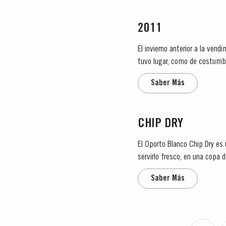
2011
El invierno anterior a la ve
tuvo lugar, como de costumbre
crecimiento vigoroso. A...
Saber Más
CHIP DRY
El Oporto Blanco Chip Dry es 
servirlo fresco, en una cop
El Chip Dry también es ideal p
Saber Más