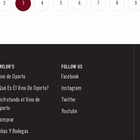
2
3
4
5
6
7
8
9
AYLOR'S
FOLLOW US
ino de Oporto
Facebook
Qué Es El Vino De Oporto?
Instagram
isfrutando el Vino de
Twitter
porto
Youtube
omprar
iñas Y Bodegas