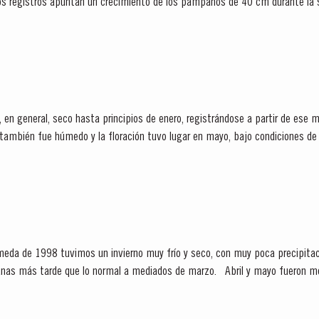
 Los registros apuntan un crecimiento de los pámpanos de 40 cm durante la
.
 en general, seco hasta principios de enero, registrándose a partir de ese 
también fue húmedo y la floración tuvo lugar en mayo, bajo condiciones de t
 floración...
eda de 1998 tuvimos un invierno muy frío y seco, con muy poca precipita
e lo normal a mediados de marzo. Abril y mayo fueron meses muy húmedos, lo que