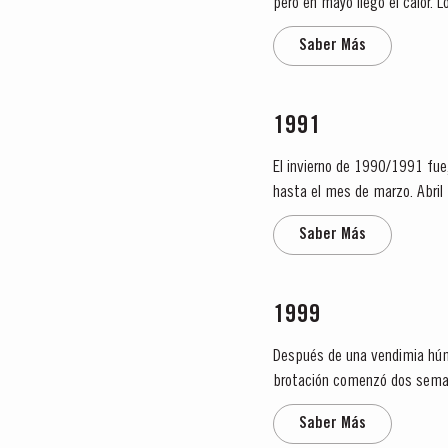
pero en mayo llegó el calor.
A pesar del inicio lento de la..
Saber Más
1991
El invierno de 1990/1991 fue,
hasta el mes de marzo. Abril 
verano fue caluroso y seco y la
Saber Más
1999
Después de una vendimia húm
brotación comenzó dos semanas más tarde qu
resultó bueno para la...
Saber Más