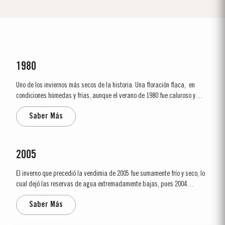
1980
Uno de los inviernos más secos de la historia. Una floración flaca, en
condiciones húmedas y frías, aunque el verano de 1980 fue caluroso y
seco. Cuando la vendimia comenzó el 29 de septiembre el clima se
Saber Más
mantuvo en general seco y las condiciones de cosecha fueron excelentes
durante toda la temporada de...
2005
El inverno que precedió la vendimia de 2005 fue sumamente frío y seco, lo
cual dejó las reservas de agua extremadamente bajas, pues 2004
también había sido seco y caluroso. Debido al tiempo frio y a la escasez
Saber Más
de agua, la temporada de crecimiento comenzó más tarde de lo habitual.
Toda la...