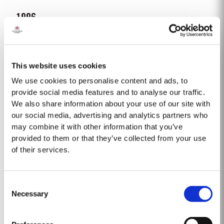
1996
La temporada vitícola comenzó con un invierno muy húmedo. Enero y
febrero fueron más fríos que lo normal, lo que dio como resultado un
desborre tardío. Las condiciones frescas y húmedas continuaron hasta
This website uses cookies
Saber Más
justo antes de la floración, que tuvo lugar el 25 de mayo. La floración...
We use cookies to personalise content and ads, to
provide social media features and to analyse our traffic.
We also share information about your use of our site with
2012
our social media, advertising and analytics partners who
La venta del Vintage Quinta de Vargellas 2012 se hará por asignación, la
may combine it with other information that you’ve
cual se llevará a cabo en las próximas semanas. Para información de
provided to them or that they’ve collected from your use
contacto de los distribuidores de Taylor´s en todo el mundo, consulte la
of their services.
Saber Más
sección "Comprar” de este sitio web. El invierno que precedió a...
Consent
TAWNY 20 AÑOS
Necessary
Selection
Taylor´s es una de las más respetadas casas productoras de vino de
Oporto Tawny envejecidos en madera. El Oporto Tawny 20 Años es