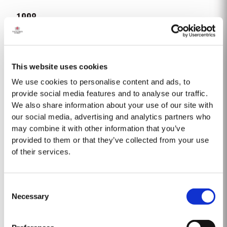
1998
La temporada de crecimiento de 1998 empezó siendo extremadamente
húmeda. A un invierno húmero le siguió una primavera fría, pero en mayo
llegó el calor. Los registros apuntan un crecimiento de los pámpanos de 40
This website uses cookies
Saber Más
cm durante la semana del 8 al 11 de mayo. A pesar del inicio lento de la...
We use cookies to personalise content and ads, to
provide social media features and to analyse our traffic.
We also share information about your use of our site with
1991
our social media, advertising and analytics partners who
El invierno de 1990/1991 fue, en general, seco hasta principios de enero,
may combine it with other information that you’ve
registrándose a partir de ese momento intensas lluvias hasta el mes de
provided to them or that they’ve collected from your use
marzo. Abril también fue húmedo y la floración tuvo lugar en mayo, bajo
of their services.
Saber Más
condiciones de tiempo cálido y seco. El verano fue caluroso y seco y la
floración...
Consent
2011
Necessary
Selection
El invierno anterior a la vendimia 2011 fue más húmedo y más frío en
comparación al promedio de los últimos 30 años. El desborre tuvo lugar,