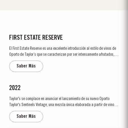
FIRST ESTATE RESERVE
El First Estate Reserve es una excelente introducción al estilo de vinos de
Oporto de Taylor´s que se caracterizan por ser intensamente afrutados,
pero elegantes y bien equilibrados. El First Estate es elaborado a partir de
Saber Más
vinos tintos jóvenes de mucho cuerpo, provenientes de la subregión del
Cima Corgo, en el Douro....
2022
Taylor's se complace en anunciar el lanzamiento de su nuevo Oporto
Taylor's Sentinels Vintage, una mezcla única elaborada a partir de vinos
producidos en las históricas propiedades Taylor's del valle del Pinhão y
Saber Más
sus alrededores. Esta región central del valle del Duero es una de las
zonas de mayor...