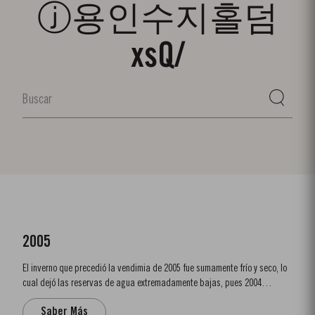
ⓙ용인수지홀덤
xsQ/
2005
El inverno que precedió la vendimia de 2005 fue sumamente frío y seco, lo
cual dejó las reservas de agua extremadamente bajas, pues 2004
también había sido seco y caluroso. Debido al tiempo frio y a la escasez
Saber Más
de agua, la temporada de crecimiento comenzó más tarde de lo habitual.