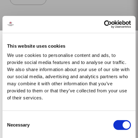
Toda la...
TAWNY 20 AÑOS
Taylor´s es una de las más respetadas casas productoras de vino de
Oporto Tawny envejecidos en madera. El Oporto Tawny 20 Años es
This website uses cookies
envejecido en barriles de roble envinados que tienen una capacidad de
Saber Más
cerca de 630 litros. En estos barriles, a lo largo de muchos años de
We use cookies to personalise content and ads, to
envejecimiento, el vino adquiere gradualmente su...
provide social media features and to analyse our traffic.
We also share information about your use of our site with
2012
our social media, advertising and analytics partners who
may combine it with other information that you’ve
La venta del Vintage Quinta de Vargellas 2012 se hará por asignación, la
provided to them or that they’ve collected from your use
cual se llevará a cabo en las próximas semanas. Para información de
of their services.
contacto de los distribuidores de Taylor´s en todo el mundo, consulte la
Saber Más
sección "Comprar” de este sitio web. El invierno que precedió a...
MASTERCLASSES NA TAYLOR'S
Consent
Necessary
Selection
Masterclass do dia: Vargellas, disponível todos os dias às 15h. É
FINE RUBY
necessário fazer reserva.