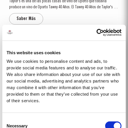
Taylor's es una de las pocas casas de vino de Oporto que todavía
produce un vino de Oporto Tawny 40 Años. El Tawny 40 Años de Taylor's es
producido en cantidades muy pequeñas, utilizando solamente uvas
Saber Más
provenientes de las quintas de propiedad de la empresa. Décadas de
evaporación y de...
1967 SINGLE HARVEST
De todas las casas productoras de vinos de Oporto, Taylor’s es la que
This website uses cookies
tiene una de las mayores y más antiguas reservas de vinos de Oporto
We use cookies to personalise content and ads, to
envejecidos en barricas de roble. En estas reservas está incluida una
provide social media features and to analyse our traffic.
Saber Más
selección muy exquisita de vinos de Oporto Single Harvest. Estos vinos
We also share information about your use of our site with
provienen de un solo año y...
our social media, advertising and analytics partners who
may combine it with other information that you’ve
FINE TAWNY
provided to them or that they’ve collected from your use
of their services.
El Fine Tawny de Taylor's es elaborado a partir de vinos seleccionados por
su suavidad y complejidad. Estos vinos son envejecidos en barriles de
roble por un período máximo de tres años en las bodegas de guarda de
Saber Más
Consent
Taylor's, en Vila Nova de Gaia. Después, unos meses antes del
Necessary
embotellado, los diferentes vinos...
Selection