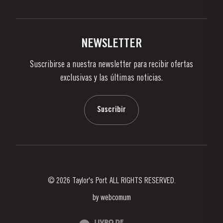
Politica de Privacidad
Comprar
Links
Viñas Y Bodegas
Contactos
NEWSLETTER
Sobre Taylor's
Suscribirse a nuestra newsletter para recibir ofertas
Noticias
exclusivas y las últimas noticias.
Blog
Contactos
Suscribir
© 2026 Taylor's Port ALL RIGHTS RESERVED.
by
webcomum