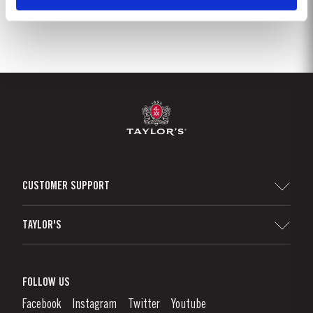
CUSTOMER SUPPORT
Sitemap
TAYLOR'S
Distribuidores y minoristas
Vino de Oporto
Responsabilidad Empresarial
¿Qué Es El Vino De Oporto?
FOLLOW US
Denunciation Platform
Disfrutando el Vino de Oporto
Facebook
Instagram
Twitter
Youtube