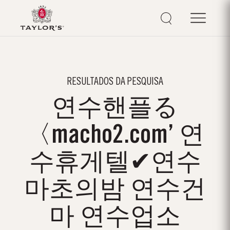
RESULTADOS DA PESQUISA
연수핸플る
〈macho2.com’ 연
수휴게텔✔연수
마초의밤 연수건
마 연수업소