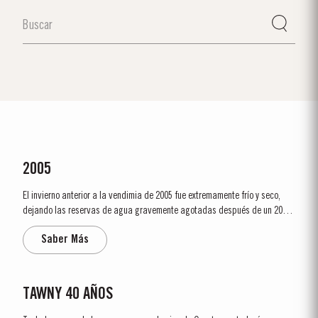
2005
El invierno anterior a la vendimia de 2005 fue extremamente frío y seco,
dejando las reservas de agua gravemente agotadas después de un 2004
seco y caluroso. La temporada de crecimiento comenzó más tarde que lo
Saber Más
normal como resultado del frío y de la escasez de agua. Toda la
temporada de crecimiento fue...
TAWNY 40 AÑOS