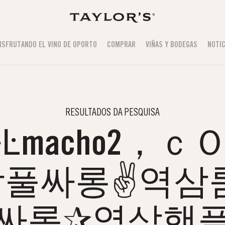
ISFRUTANDO EL VINO DE OPORTO
COMPRAR
VIÑAS Y BODEGAS
NOTIC
RESULTADOS DA PESQUISA
macho2，ｃ
풀싸롱✌역삼
싸롱✰역삼핸