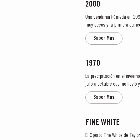
2000
Una vendimia húmeda en 1999 f
muy secos y la primera quin
fueron grandes y de mucho cue
Saber Más
1970
La precipitación en el invier
julio a octubre casi no llovió y la
que Alistair...
Saber Más
FINE WHITE
El Oporto Fine White de Taylo