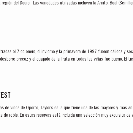
a región del Douro. Las variedades utilizadas incluyen la Arinto, Boal (Semil
.
tradas el 7 de enero, el invierno y la primavera de 1997 fueron cálidos y s
recoz y el cuajado de la fruta en todas las viñas fue bueno. El tiempo durante la vendimia fue
o resultado, las...
VEST
as de vinos de Oporto, Taylor’s es la que tiene una de las mayores y más an
s de roble. En estas reservas está incluida una selección muy exquisita de 
 de un solo año y...