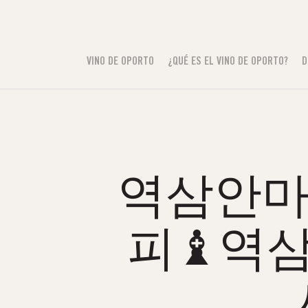
VINO DE OPORTO
¿QUÉ ES EL VINO DE OPORTO?
D
역삼안마Ŀ
피♝역삼