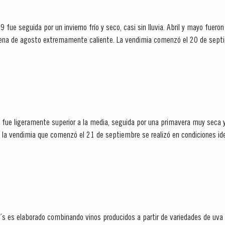
ue seguida por un invierno frío y seco, casi sin lluvia. Abril y mayo fueron
cena de agosto extremamente caliente. La vendimia comenzó el 20 de septi
rpo con color intenso y...
no fue ligeramente superior a la media, seguida por una primavera muy seca y
 vendimia que comenzó el 21 de septiembre se realizó en condiciones ideales. También fue e
r´s es elaborado combinando vinos producidos a partir de variedades de uva