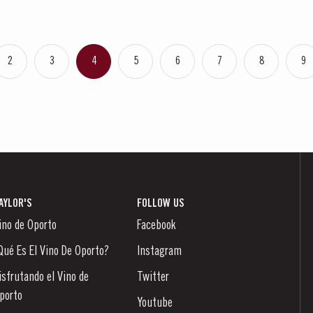
2
3
4
5
6
7
8
9
AYLOR'S
FOLLOW US
ino de Oporto
Facebook
Qué Es El Vino De Oporto?
Instagram
isfrutando el Vino de
Twitter
porto
Youtube