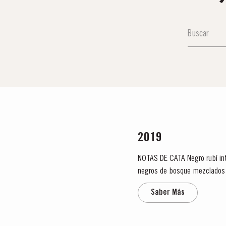
2019
NOTAS DE CATA Negro rubí intenso con vívido borde rojo violáceo. La nariz se abre con una embriagadora infusión de frutos rojos y
negros de bosque mezclados 
de hierbas silvestres: menta,
Saber Más