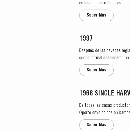
en las laderas más altas de l
Folgasão, Gouveio, Viosinho y..
Saber Más
1997
Después de las nevadas regis
que lo normal ocasionaron un desborre p
extremadamente caluroso. Com
Saber Más
1968 SINGLE HAR
De todas las casas productor
Oporto envejecidos en barrica
Harvest. Estos vinos provienen
Saber Más