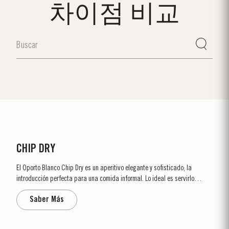
차이점 비교
CHIP DRY
El Oporto Blanco Chip Dry es un aperitivo elegante y sofisticado; la
introducción perfecta para una comida informal. Lo ideal es servirlo
fresco, en una copa de vino de Oporto de tamaño generoso, acompañado
Saber Más
de aceitunas marinadas o de almendras tostadas. El Chip Dry también es
ideal para preparar un...