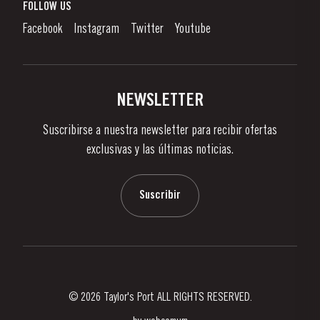
¿Qué Es El Vino De Oporto?
FOLLOW US
Denunciation Platform
Disfrutando el Vino de Oporto
Facebook
Instagram
Twitter
Youtube
Politica de Privacidad
Comprar
Links
Viñas Y Bodegas
Contactos
NEWSLETTER
Sobre Taylor's
Suscribirse a nuestra newsletter para recibir ofertas
Noticias
exclusivas y las últimas noticias.
Blog
Contactos
Suscribir
© 2026 Taylor's Port ALL RIGHTS RESERVED.