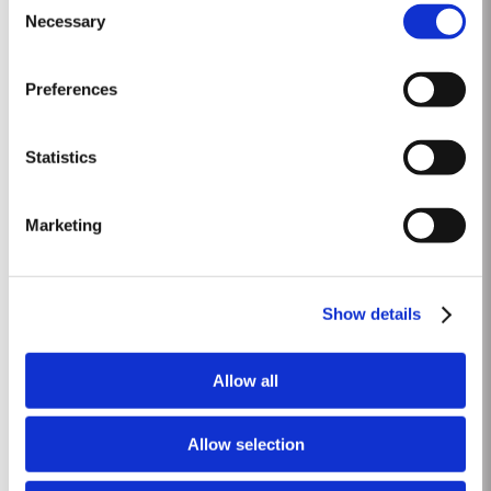
pero elegantes y bien equilibrados. El First Estate es elaborado a partir de
Necessary
Selection
Saber Más
vinos tintos jóvenes de mucho cuerpo, provenientes de la subregión del
Cima Corgo, en el Douro....
Preferences
SELECT RESERVE
El Oporto Select Reserve de Taylor´s es elaborado a partir de vinos de
Statistics
Oporto jóvenes cuidadosamente seleccionados, producidos en las
subregiones del Baixo Corgo y del Cima Corgo de la región del Douro. Los
Saber Más
vinos que dan origen al Oporto Select Reserve son elegidos por su
Marketing
profundidad de color, intensidad de fruta,...
GOLDEN AGE 50
Show details
Mezcla de raros Oportos envejecidos en madera y madurados por cinco
décadas en barricas de roble, Taylor's Golden Age es una edición
Allow all
especial de oporto para coleccionistas lanzada en cantidades muy
Saber Más
limitadas. Este Tawny de 50 años se obtuvo en la parte oriental del valle
del Douro, donde se encuentran muchos de...
Allow selection