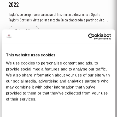
2022
Taylor's se complace en anunciar el lanzamiento de su nuevo Oporto
Taylor's Sentinels Vintage, una mezcla única elaborada a partir de vinos
producidos en las históricas propiedades Taylor's del valle del Pinhão y
Saber Más
sus alrededores. Esta región central del valle del Duero es una de las
zonas de mayor...
TAWNY 10 AÑOS
This website uses cookies
A pesar de ser más conocida por sus legendarios vinos de Oporto Vintage,
We use cookies to personalise content and ads, to
Taylor's es también una de las más respetadas casas productoras de
provide social media features and to analyse our traffic.
vino de Oporto Tawny 10 Años. Este tipo de vino de Oporto es envejecido
We also share information about your use of our site with
Saber Más
en barriles de roble envinados que tienen una capacidad de cerca de 630
our social media, advertising and analytics partners who
litros. En estos barriles, a...
may combine it with other information that you’ve
provided to them or that they’ve collected from your use
FIRST ESTATE RESERVE
of their services.
El First Estate Reserve es una excelente introducción al estilo de vinos de
Oporto de Taylor´s que se caracterizan por ser intensamente afrutados,
Consent