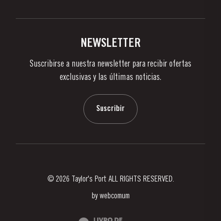
Politica de Privacidad
Comprar
Links
Viñas Y Bodegas
Contactos
NEWSLETTER
Sobre Taylor's
Suscribirse a nuestra newsletter para recibir ofertas
Noticias
exclusivas y las últimas noticias.
Blog
Contactos
Suscribir
© 2026 Taylor's Port ALL RIGHTS RESERVED.
by
webcomum