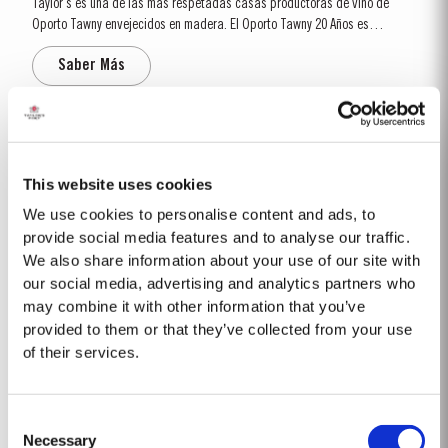
Taylor´s es una de las más respetadas casas productoras de vino de
Oporto Tawny envejecidos en madera. El Oporto Tawny 20 Años es
envejecido en barriles de roble envinados que tienen una capacidad de
Saber Más
cerca de 630 litros. En estos barriles, a lo largo de muchos años de
envejecimiento, el vino adquiere gradualmente su...
2012
La venta del Vintage Quinta de Vargellas 2012 se hará por asignación, la
This website uses cookies
cual se llevará a cabo en las próximas semanas. Para información de
We use cookies to personalise content and ads, to
contacto de los distribuidores de Taylor´s en todo el mundo, consulte la
provide social media features and to analyse our traffic.
Saber Más
sección "Comprar” de este sitio web. El invierno que precedió a...
We also share information about your use of our site with
our social media, advertising and analytics partners who
may combine it with other information that you’ve
FINE RUBY
provided to them or that they’ve collected from your use
of their services.
El Oporto Fine Ruby de Taylor´s es elaborado a partir de vinos de Oporto
de mucho cuerpo que son envejecidos durante cerca de dos años en
grandes cubas de roble en las bodegas de guarda de Taylor’s, en Vila
Saber Más
Consent
Nova de Gaia. A medida que envejecen, estos vinos adquieren suavidad y
Necessary
elegancia, conservando al mismo...
Selection