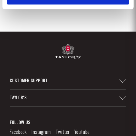
CUSTOMER SUPPORT
Sitemap
TAYLOR'S
Distribuidores y minoristas
Vino de Oporto
Responsabilidad Empresarial
¿Qué Es El Vino De Oporto?
FOLLOW US
Denunciation Platform
Disfrutando el Vino de Oporto
Facebook
Instagram
Twitter
Youtube