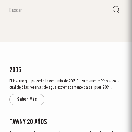
2005
El inverno que precedió la vendimia de 2005 fue sumamente frío y seco, lo
cual dejó las reservas de agua extremadamente bajas, pues 2004
también había sido seco y caluroso. Debido al tiempo frio y a la escasez
Saber Más
de agua, la temporada de crecimiento comenzó más tarde de lo habitual.
Toda la...
TAWNY 20 AÑOS