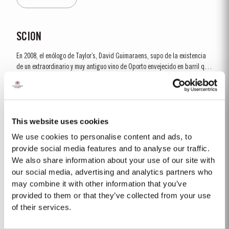
fresco y atractivo. Rodeando este núcleo refinado de...
SCION
En 2008, el enólogo de Taylor’s, David Guimaraens, supo de la existencia
de un extraordinario y muy antiguo vino de Oporto envejecido en barril que
databa de antes de que la filoxera llegase al valle del Douro y destruyera
Saber Más
la mayor parte de las viñas. El vino, con más de 150 años de edad,
pertenecía a una...
This website uses cookies
1994
We use cookies to personalise content and ads, to
El invierno de 1993/94 fue extremamente húmedo en toda la región.
provide social media features and to analyse our traffic.
Consecuentemente, la mayoría de los viñedos experimentaron un
We also share information about your use of our site with
rendimiento muy bajo, con una producción de 75% en comparación con el
our social media, advertising and analytics partners who
Saber Más
promedio de algunas zonas del Douro. A pesar del flaco comienzo, la
may combine it with other information that you’ve
temporada de crecimiento fue...
provided to them or that they’ve collected from your use
of their services.
2008