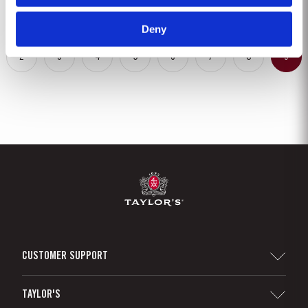
después de solamente dos años en...
Deny
2
3
4
5
6
7
8
9
CUSTOMER SUPPORT
Sitemap
TAYLOR'S
Distribuidores y minoristas