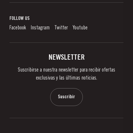
Vino de Oporto
Responsabilidad Empresarial
¿Qué Es El Vino De Oporto?
FOLLOW US
Denunciation Platform
Disfrutando el Vino de Oporto
Facebook
Instagram
Twitter
Youtube
Politica de Privacidad
Comprar
Links
Viñas Y Bodegas
Contactos
NEWSLETTER
Sobre Taylor's
Suscribirse a nuestra newsletter para recibir ofertas
Noticias
exclusivas y las últimas noticias.
Blog
Contactos
Suscribir