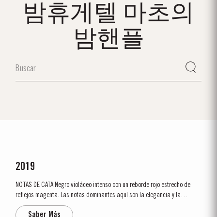
밤휴게텔 마초의
밤핸플
2019
NOTAS DE CATA Negro violáceo intenso con un reborde rojo estrecho de
reflejos magenta. Las notas dominantes aquí son la elegancia y la
delicadeza. La nariz es pulida y precisa, mostrando fruta muy pura y
Saber Más
brillante con notas predominantes de frambuesa y cereza y un sabor