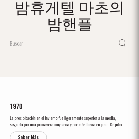
밤휴게텔 마초의
밤핸플
1970
La precipitación en el invierno fue ligeramente superior a la media,
seguida por una primavera muy seca y por más lluvia en junio. De julio a
octubre casi no llovió y la vendimia que comenzó el 21 de septiembre se
Saber Más
realizó en condiciones ideales. También fue el año en que Alistair...