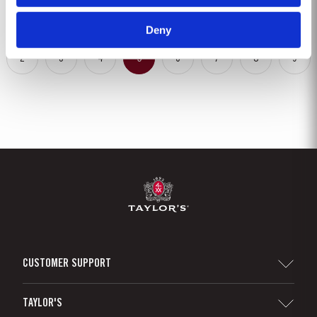
excelencia, la...
Deny
2
3
4
5
6
7
8
9
CUSTOMER SUPPORT
Sitemap
TAYLOR'S
Distribuidores y minoristas