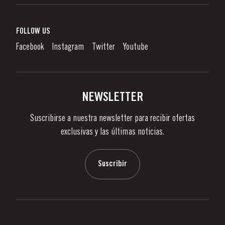
Vino de Oporto
Responsabilidad Empresarial
¿Qué Es El Vino De Oporto?
FOLLOW US
Denunciation Platform
Disfrutando el Vino de Oporto
Facebook
Instagram
Twitter
Youtube
Politica de Privacidad
Comprar
Links
Viñas Y Bodegas
Contactos
NEWSLETTER
Sobre Taylor's
Suscribirse a nuestra newsletter para recibir ofertas
Noticias
exclusivas y las últimas noticias.
Blog
Contactos
Suscribir