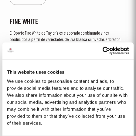
FINE WHITE
El Oporto Fine White de Taylor´s es elaborado combinando vinos
producidos a partir de variedades de uva blanca cultivadas sobre todo
en las laderas más altas de la región del Douro. Las variedades
Saber Más
utilizadas incluyen la Arinto, Boal (Semillon), Codega, Esgana Cão,
Folgasão, Gouveio, Viosinho y...
This website uses cookies
1997
We use cookies to personalise content and ads, to
Después de las nevadas registradas el 7 de enero, el invierno y la
provide social media features and to analyse our traffic.
primavera de 1997 fueron cálidos y secos. Temperaturas más altas que lo
We also share information about your use of our site with
normal ocasionaron un desborre precoz y el cuajado de la fruta en todas
our social media, advertising and analytics partners who
Saber Más
las viñas fue bueno. El tiempo durante la vendimia fue extremadamente
may combine it with other information that you’ve
caluroso. Como resultado, las...
provided to them or that they’ve collected from your use
of their services.
1968 SINGLE HARVEST