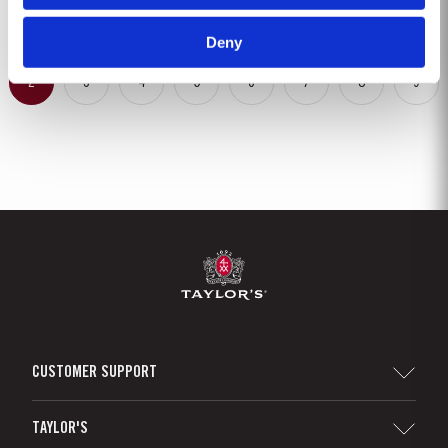
caluroso desarrollaron...
Deny
2
3
4
5
6
7
8
9
CUSTOMER SUPPORT
Sitemap
TAYLOR'S
Distribuidores y minoristas