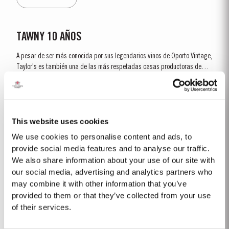
barricas de roble y que presentan el...
TAWNY 10 AÑOS
A pesar de ser más conocida por sus legendarios vinos de Oporto Vintage,
Taylor's es también una de las más respetadas casas productoras de
vino de Oporto Tawny 10 Años. Este tipo de vino de Oporto es envejecido
Saber Más
en barriles de roble envinados que tienen una capacidad de cerca de 630
litros. En estos barriles, a...
This website uses cookies
2019
We use cookies to personalise content and ads, to
NOTAS DE CATA Negro violáceo intenso con un reborde rojo estrecho de
provide social media features and to analyse our traffic.
reflejos magenta. Las notas dominantes aquí son la elegancia y la
We also share information about your use of our site with
delicadeza. La nariz es pulida y precisa, mostrando fruta muy pura y
our social media, advertising and analytics partners who
Saber Más
brillante con notas predominantes de frambuesa y cereza y un sabor
may combine it with other information that you’ve
fresco y atractivo. Rodeando este núcleo refinado de...
provided to them or that they’ve collected from your use
of their services.
SCION