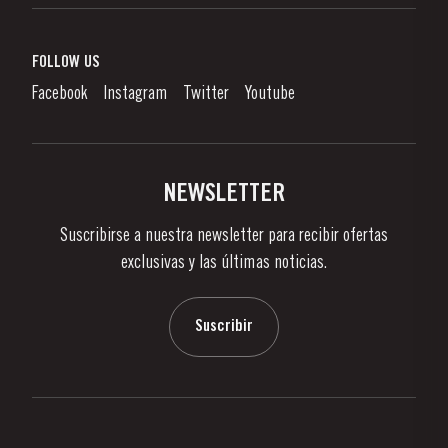
Vino de Oporto
Responsabilidad Empresarial
¿Qué Es El Vino De Oporto?
FOLLOW US
Denunciation Platform
Disfrutando el Vino de Oporto
Facebook
Instagram
Twitter
Youtube
Politica de Privacidad
Comprar
Links
Viñas Y Bodegas
Contactos
NEWSLETTER
Sobre Taylor's
Suscribirse a nuestra newsletter para recibir ofertas
Noticias
exclusivas y las últimas noticias.
Blog
Contactos
Suscribir