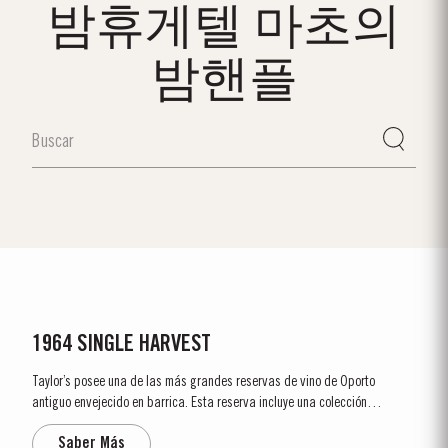
밤휴게텔 마초의
밤핸플
1964 SINGLE HARVEST
Taylor’s posee una de las más grandes reservas de vino de Oporto
antiguo envejecido en barrica. Esta reserva incluye una colección
exclusiva y única de vinos de Oporto Single Harvest, los cuales son vinos
Saber Más
de Oporto de un mismo año que envejecen hasta su plena madurez en