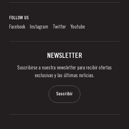
Vino de Oporto
Responsabilidad Empresarial
¿Qué Es El Vino De Oporto?
FOLLOW US
Denunciation Platform
Disfrutando el Vino de Oporto
Facebook
Instagram
Twitter
Youtube
Politica de Privacidad
Comprar
Links
Viñas Y Bodegas
Contactos
NEWSLETTER
Sobre Taylor's
Suscribirse a nuestra newsletter para recibir ofertas
Noticias
exclusivas y las últimas noticias.
Blog
Contactos
Suscribir