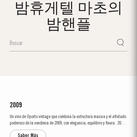
밤휴게텔 마초의
밤핸플
2009
Un vino de Oporto vintage que combina la estructura masiva y el afrutado
poderoso de la vendimia de 2009, con elegancia, equilibrio y finura. 2009
será recordado como un año de rendimientos muy bajos. Esto fue en parte
Saber Más
debido a la pequeña cantidad de fruta y también al efecto de la