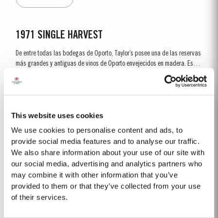
temporada de...
1971 SINGLE HARVEST
De entre todas las bodegas de Oporto, Taylor’s posee una de las reservas
más grandes y antiguas de vinos de Oporto envejecidos en madera. Estas
reservas incluyen una selección muy rara de vinos de Oporto de cosecha
Saber Más
única (Porto Single Harvest). Estos vinos de Oporto proceden de una sola
añada y alcanzan la...
This website uses cookies
2003
We use cookies to personalise content and ads, to
El invierno que precedió la vendimia de 2003 fue muy húmedo. La floración
provide social media features and to analyse our traffic.
tuvo lugar en un clima cálido y luminoso al final de mayo en algunas de
We also share information about your use of our site with
las mejores condiciones observadas desde hace varios años. Las dos
our social media, advertising and analytics partners who
Saber Más
primeras semanas de agosto presentaron el intenso calor del verano que
may combine it with other information that you’ve
a menudo precede un gran...
provided to them or that they’ve collected from your use
of their services.
1975