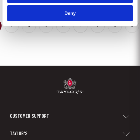
temperaturas...
Deny
2
3
4
5
6
7
8
9
CUSTOMER SUPPORT
Sitemap
TAYLOR'S
Distribuidores y minoristas