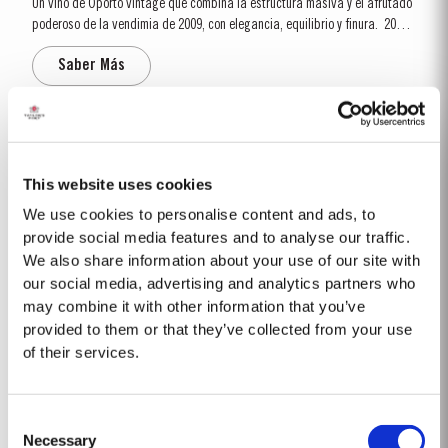
Un vino de Oporto vintage que combina la estructura masiva y el afrutado
poderoso de la vendimia de 2009, con elegancia, equilibrio y finura. 2009
será recordado como un año de rendimientos muy bajos. Esto fue en parte
Saber Más
debido a la pequeña cantidad de fruta y también al efecto de la
temporada de...
2003
El invierno que precedió la vendimia de 2003 fue muy húmedo. La floración
This website uses cookies
tuvo lugar en un clima cálido y luminoso al final de mayo en algunas de
We use cookies to personalise content and ads, to
las mejores condiciones observadas desde hace varios años. Las dos
provide social media features and to analyse our traffic.
Saber Más
primeras semanas de agosto presentaron el intenso calor del verano que
We also share information about your use of our site with
a menudo precede un gran...
our social media, advertising and analytics partners who
may combine it with other information that you’ve
1863 SINGLE HARVEST
provided to them or that they’ve collected from your use
of their services.
El Taylor’s Single Harvest 1863 se produce a partir de una reserva de
vinos de Oporto exclusivos y muy valiosos que han envejecido en barricas
de roble e que pertenecen a la colección de la casa Taylor’s. Por esto
Saber Más
Consent
motivo, el Taylor’s Single Harvest 1863 representa una pieza única en la
Necessary
historia del vino, que tal...
Selection