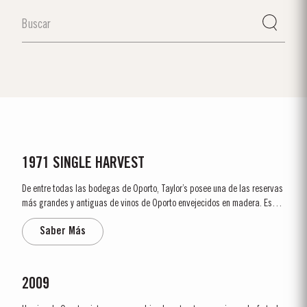
1971 SINGLE HARVEST
De entre todas las bodegas de Oporto, Taylor’s posee una de las reservas
más grandes y antiguas de vinos de Oporto envejecidos en madera. Estas
reservas incluyen una selección muy rara de vinos de Oporto de cosecha
Saber Más
única (Porto Single Harvest). Estos vinos de Oporto proceden de una sola
añada y alcanzan la...
2009