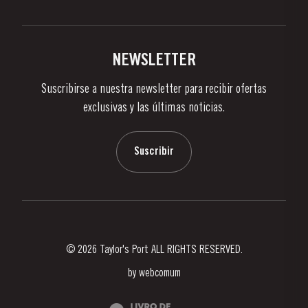
Politica de Privacidad
Comprar
Links
Viñas Y Bodegas
Contactos
NEWSLETTER
Sobre Taylor's
Suscribirse a nuestra newsletter para recibir ofertas
Noticias
exclusivas y las últimas noticias.
Blog
Contactos
Suscribir
© 2026 Taylor's Port ALL RIGHTS RESERVED.
by
webcomum