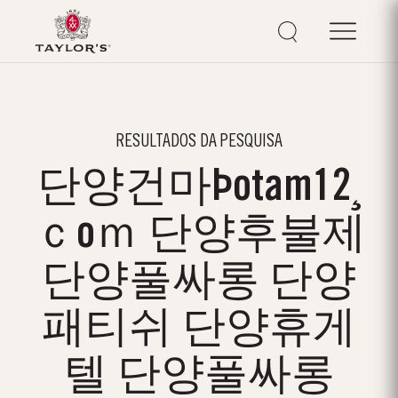
RESULTADOS DA PESQUISA
단양건마Þotam12¸
ｃoｍ 단양후불제
단양풀싸롱 단양
패티쉬 단양휴게
텔 단양풀싸롱