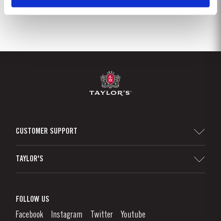
CUSTOMER SUPPORT
Sitemap
TAYLOR'S
Distribuidores y minoristas
Vino de Oporto
Responsabilidad Empresarial
¿Qué Es El Vino De Oporto?
FOLLOW US
Denunciation Platform
Disfrutando el Vino de Oporto
Facebook
Instagram
Twitter
Youtube