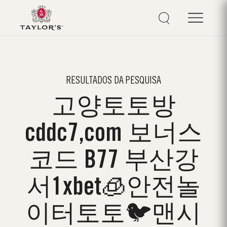
RESULTADOS DA PESQUISA
고양토토방
cddc7,com 보너스
코드 B77 부산강
서1xbet🧊안전놀
이터토토🐦맨시