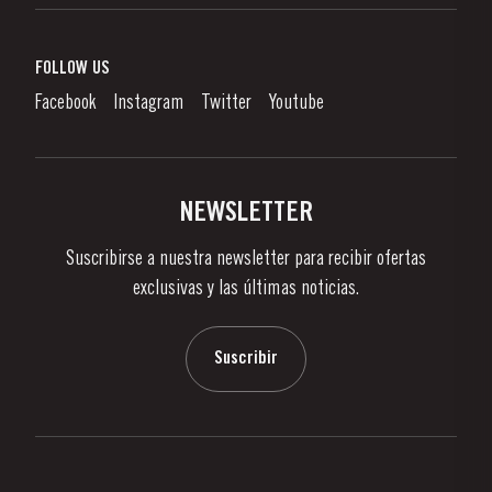
Vino de Oporto
Responsabilidad Empresarial
¿Qué Es El Vino De Oporto?
FOLLOW US
Denunciation Platform
Disfrutando el Vino de Oporto
Facebook
Instagram
Twitter
Youtube
Politica de Privacidad
Comprar
Links
Viñas Y Bodegas
Contactos
NEWSLETTER
Sobre Taylor's
Suscribirse a nuestra newsletter para recibir ofertas
Noticias
exclusivas y las últimas noticias.
Blog
Contactos
Suscribir