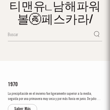
티맨유ட남해파워
볼🚱페스카라/
1970
La precipitación en el invierno fue ligeramente superior a la media,
seguida por una primavera muy seca y por más lluvia en junio. De julio a
octubre casi no llovió y la vendimia que comenzó el 21 de septiembre se
Saber Más
realizó en condiciones ideales. También fue el año en que Alistair...