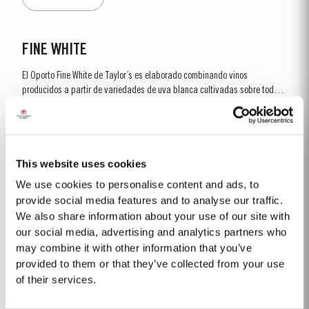
FINE WHITE
El Oporto Fine White de Taylor´s es elaborado combinando vinos
producidos a partir de variedades de uva blanca cultivadas sobre todo
en las laderas más altas de la región del Douro. Las variedades
Saber Más
utilizadas incluyen la Arinto, Boal (Semillon), Codega, Esgana Cão,
Folgasão, Gouveio, Viosinho y...
This website uses cookies
1997
We use cookies to personalise content and ads, to
Después de las nevadas registradas el 7 de enero, el invierno y la
provide social media features and to analyse our traffic.
primavera de 1997 fueron cálidos y secos. Temperaturas más altas que lo
We also share information about your use of our site with
normal ocasionaron un desborre precoz y el cuajado de la fruta en todas
our social media, advertising and analytics partners who
Saber Más
las viñas fue bueno. El tiempo durante la vendimia fue extremadamente
may combine it with other information that you’ve
caluroso. Como resultado, las...
provided to them or that they’ve collected from your use
of their services.
1968 SINGLE HARVEST