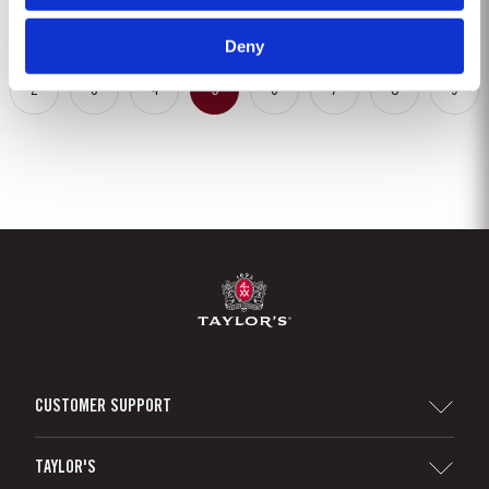
excelencia, la...
Deny
2
3
4
5
6
7
8
9
CUSTOMER SUPPORT
Sitemap
TAYLOR'S
Distribuidores y minoristas