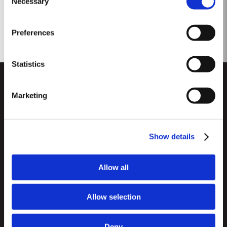
Necessary
Selection
Preferences
Statistics
Marketing
Show details
CUSTOMER SUPPORT
Seitenverzeichnis
Allow all
TAYLOR'S
Importeure und Wichtigste Fachhändler
Portwein
Allow selection
Unternehmensverantwortung
Was Ist Portwein?
FOLLOW US
Denunciation Platform
Deny