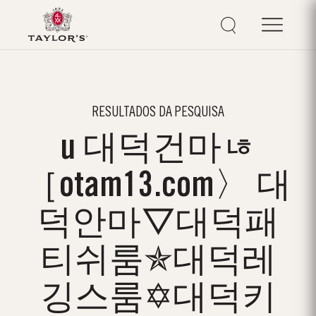
RESULTADOS DA PESQUISA
u 대덕건마ㄶ
［otam13.com〉 대
덕안마▽대덕패
티쉬룸✯대덕레
깅스룸✡대덕키