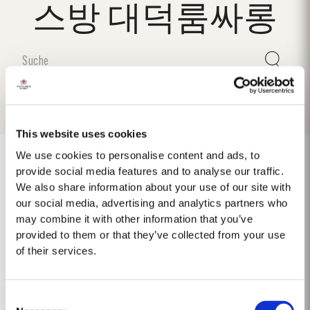
스방 대덕룸싸롱
This website uses cookies
We use cookies to personalise content and ads, to
provide social media features and to analyse our traffic.
We also share information about your use of our site with
1975 SINGLE HARVEST
our social media, advertising and analytics partners who
may combine it with other information that you’ve
Taylor's ist stolz darauf, den 1975 Single Harvest Port vorzustellen, die
provided to them or that they’ve collected from your use
neueste Ergänzung unserer prestigeträchtigen Kollektion von 50 Jahre
of their services.
alten Single Harvest Ports. Diese limitierte Auflage, die fünf Jahrzehnte
Mehr
lang in gereiften Eichenfässern gereift ist, verkörpert Taylors Engagement
für Exzellenz,...
Consent