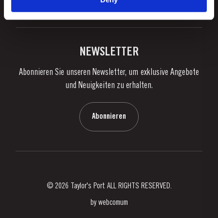
Portweingenuss
Facebook
Instagram
Twitter
Youtube
Datenschutzpolitik
Portwein kaufen
Links
Weingüter & Kellereien
Kontaktieren Sie uns
NEWSLETTER
Über Taylor's
Abonnieren Sie unseren Newsletter, um exklusive Angebote
Nachrichten
und Neuigkeiten zu erhalten.
Blog
Kontaktieren Sie uns
Abonnieren
© 2026 Taylor's Port ALL RIGHTS RESERVED.
by
webcomum