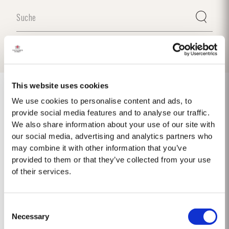
This website uses cookies
We use cookies to personalise content and ads, to
provide social media features and to analyse our traffic.
1975 SINGLE HARVEST
We also share information about your use of our site with
our social media, advertising and analytics partners who
Taylor's ist stolz darauf, den 1975 Single Harvest Port vorzustellen, die
may combine it with other information that you’ve
neueste Ergänzung unserer prestigeträchtigen Kollektion von 50 Jahre
provided to them or that they’ve collected from your use
alten Single Harvest Ports. Diese limitierte Auflage, die fünf Jahrzehnte
of their services.
Mehr
lang in gereiften Eichenfässern gereift ist, verkörpert Taylors Engagement
für Exzellenz,...
Consent
Necessary
Selection