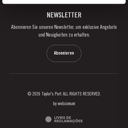
Links
Weingüter & Kellereien
Kontaktieren Sie uns
NEWSLETTER
Über Taylor's
Abonnieren Sie unseren Newsletter, um exklusive Angebote
Nachrichten
und Neuigkeiten zu erhalten.
Blog
Kontaktieren Sie uns
Abonnieren
© 2026 Taylor's Port ALL RIGHTS RESERVED.
by
webcomum