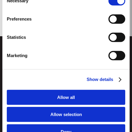
Necessary
Selection
Preferences
Statistics
Marketing
Show details
CUSTOMER SUPPORT
Seitenverzeichnis
Allow all
TAYLOR'S
Importeure und Wichtigste Fachhändler
Portwein
Allow selection
Unternehmensverantwortung
Was Ist Portwein?
FOLLOW US
Denunciation Platform
Deny