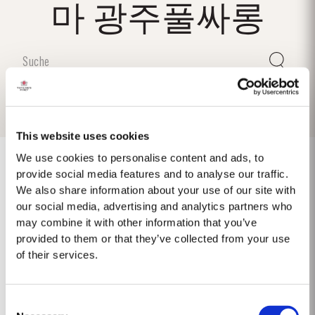
마 광주풀싸롱
This website uses cookies
We use cookies to personalise content and ads, to
provide social media features and to analyse our traffic.
We also share information about your use of our site with
1975 SINGLE HARVEST
our social media, advertising and analytics partners who
may combine it with other information that you’ve
Taylor's ist stolz darauf, den 1975 Single Harvest Port vorzustellen, die
provided to them or that they’ve collected from your use
neueste Ergänzung unserer prestigeträchtigen Kollektion von 50 Jahre
of their services.
alten Single Harvest Ports. Diese limitierte Auflage, die fünf Jahrzehnte
Mehr
lang in gereiften Eichenfässern gereift ist, verkörpert Taylors Engagement
für Exzellenz,...
Consent