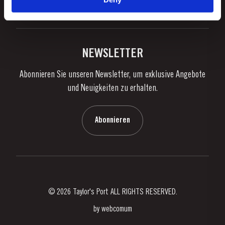
Portweingenuss
Facebook
Instagram
Twitter
Youtube
Datenschutzpolitik
Portwein kaufen
Links
Weingüter & Kellereien
Kontaktieren Sie uns
NEWSLETTER
Über Taylor's
Abonnieren Sie unseren Newsletter, um exklusive Angebote
Nachrichten
und Neuigkeiten zu erhalten.
Blog
Kontaktieren Sie uns
Abonnieren
© 2026 Taylor's Port ALL RIGHTS RESERVED.
by
webcomum