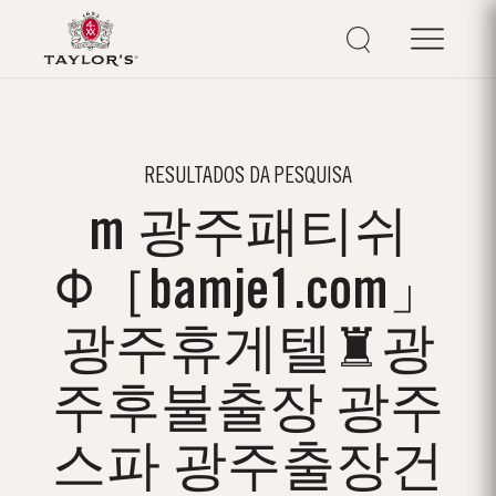
RESULTADOS DA PESQUISA
m 광주패티쉬
Φ［bamje1.com」
광주휴게텔♜광
주후불출장 광주
스파 광주출장건