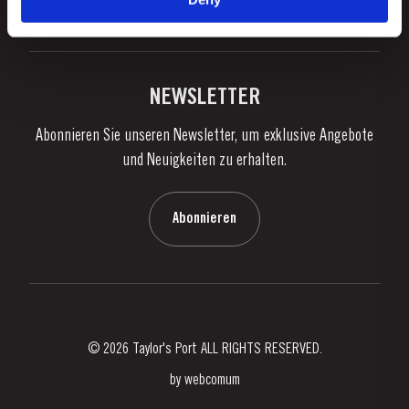
Portweingenuss
Facebook
Instagram
Twitter
Youtube
Datenschutzpolitik
Portwein kaufen
Links
Weingüter & Kellereien
Kontaktieren Sie uns
NEWSLETTER
Über Taylor's
Abonnieren Sie unseren Newsletter, um exklusive Angebote
Nachrichten
und Neuigkeiten zu erhalten.
Blog
Kontaktieren Sie uns
Abonnieren
© 2026 Taylor's Port ALL RIGHTS RESERVED.
by
webcomum