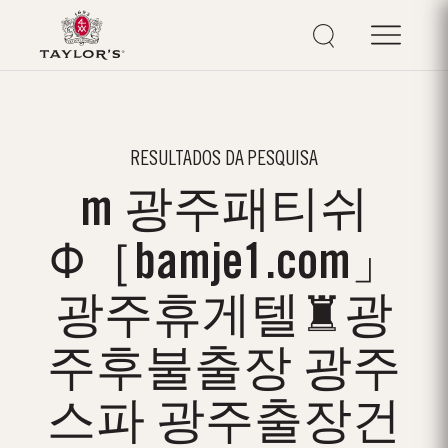
RESULTADOS DA PESQUISA
m 광주패티쉬
Φ［bamje1.com」
광주휴게텔♜광
주후불출장 광주
스파 광주출장건