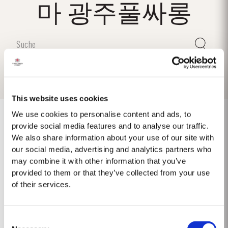
마 광주풀싸롱
This website uses cookies
We use cookies to personalise content and ads, to
provide social media features and to analyse our traffic.
We also share information about your use of our site with
1975 SINGLE HARVEST
our social media, advertising and analytics partners who
may combine it with other information that you’ve
Taylor's ist stolz darauf, den 1975 Single Harvest Port vorzustellen, die
provided to them or that they’ve collected from your use
neueste Ergänzung unserer prestigeträchtigen Kollektion von 50 Jahre
of their services.
alten Single Harvest Ports. Diese limitierte Auflage, die fünf Jahrzehnte
Mehr
lang in gereiften Eichenfässern gereift ist, verkörpert Taylors Engagement
für Exzellenz,...
Consent