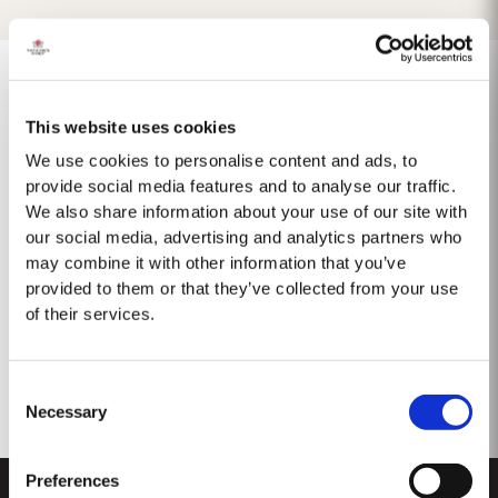
This website uses cookies
1975 SINGLE HARVEST
We use cookies to personalise content and ads, to
provide social media features and to analyse our traffic.
Taylor's ist stolz darauf, den 1975 Single Harvest Port vorzustellen, die
We also share information about your use of our site with
neueste Ergänzung unserer prestigeträchtigen Kollektion von 50 Jahre
our social media, advertising and analytics partners who
alten Single Harvest Ports. Diese limitierte Auflage, die fünf Jahrzehnte
Mehr
lang in gereiften Eichenfässern gereift ist, verkörpert Taylors Engagement
may combine it with other information that you’ve
für Exzellenz,...
provided to them or that they’ve collected from your use
of their services.
Consent
Necessary
Selection
Preferences