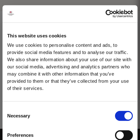
This website uses cookies
1975 SINGLE HARVEST
We use cookies to personalise content and ads, to
provide social media features and to analyse our traffic.
Taylor's ist stolz darauf, den 1975 Single Harvest Port vorzustellen, die
We also share information about your use of our site with
neueste Ergänzung unserer prestigeträchtigen Kollektion von 50 Jahre
our social media, advertising and analytics partners who
alten Single Harvest Ports. Diese limitierte Auflage, die fünf Jahrzehnte
Mehr
lang in gereiften Eichenfässern gereift ist, verkörpert Taylors Engagement
may combine it with other information that you’ve
für Exzellenz,...
provided to them or that they’ve collected from your use
of their services.
Consent
Necessary
Selection
MASTERCLASSES NA TAYLOR'S
Preferences
Masterclass do dia: Vargellas, disponível todos os dias às 15h. É