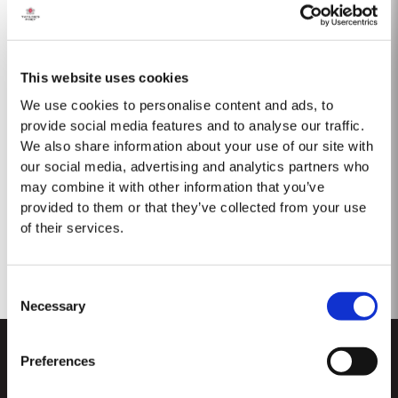
1975 SINGLE HARVEST
This website uses cookies
We use cookies to personalise content and ads, to
Taylor's ist stolz darauf, den 1975 Single Harvest Port vorzustellen, die
neueste Ergänzung unserer prestigeträchtigen Kollektion von 50 Jahre
provide social media features and to analyse our traffic.
alten Single Harvest Ports. Diese limitierte Auflage, die fünf Jahrzehnte
We also share information about your use of our site with
Mehr
lang in gereiften Eichenfässern gereift ist, verkörpert Taylors Engagement
our social media, advertising and analytics partners who
für Exzellenz,...
may combine it with other information that you’ve
provided to them or that they’ve collected from your use
of their services.
Consent
Necessary
Selection
Preferences