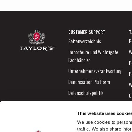
CUSTOMER SUPPORT
T
Seitenverzeichnis
P
Importeure und Wichtigste
W
Fachhändler
P
Unternehmensverantwortung
P
Denunciation Platform
W
Datenschutzpolitik
Ü
Links
N
This website uses cookie
Kontaktieren Sie uns
B
We use cookies to personal
traffic. We also share info
K