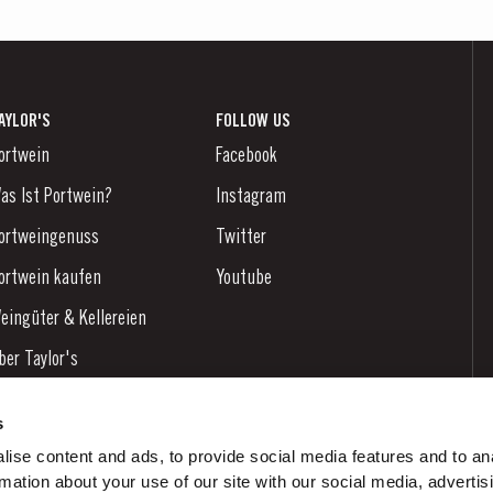
AYLOR'S
FOLLOW US
ortwein
Facebook
as Ist Portwein?
Instagram
ortweingenuss
Twitter
ortwein kaufen
Youtube
eingüter & Kellereien
ber Taylor's
achrichten
s
log
ise content and ads, to provide social media features and to an
rmation about your use of our site with our social media, advertis
ontaktieren Sie uns