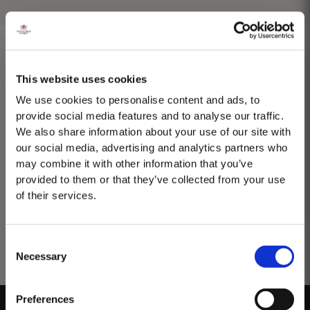
This website uses cookies
1975 SINGLE HARVEST
We use cookies to personalise content and ads, to
provide social media features and to analyse our traffic.
Taylor's ist stolz darauf, den 1975 Single Harvest Port vorzustellen, die
We also share information about your use of our site with
neueste Ergänzung unserer prestigeträchtigen Kollektion von 50 Jahre
our social media, advertising and analytics partners who
alten Single Harvest Ports. Diese limitierte Auflage, die fünf Jahrzehnte
Mehr
lang in gereiften Eichenfässern gereift ist, verkörpert Taylors Engagement
may combine it with other information that you’ve
für Exzellenz,...
provided to them or that they’ve collected from your use
of their services.
Consent
Necessary
Selection
MASTERCLASSES NA TAYLOR'S
Preferences
Masterclass do dia: Vargellas, disponível todos os dias às 15h. É