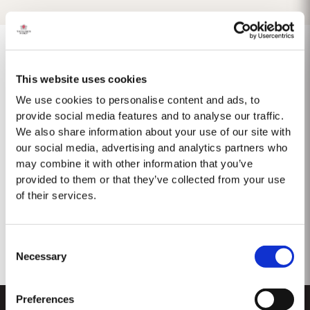
This website uses cookies
1975 SINGLE HARVEST
We use cookies to personalise content and ads, to
provide social media features and to analyse our traffic.
Taylor's ist stolz darauf, den 1975 Single Harvest Port vorzustellen, die
We also share information about your use of our site with
neueste Ergänzung unserer prestigeträchtigen Kollektion von 50 Jahre
our social media, advertising and analytics partners who
alten Single Harvest Ports. Diese limitierte Auflage, die fünf Jahrzehnte
Mehr
lang in gereiften Eichenfässern gereift ist, verkörpert Taylors Engagement
may combine it with other information that you’ve
für Exzellenz,...
provided to them or that they’ve collected from your use
of their services.
Consent
Necessary
Selection
Preferences