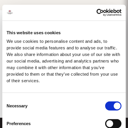
This website uses cookies
1975 SINGLE HARVEST
We use cookies to personalise content and ads, to
provide social media features and to analyse our traffic.
Taylor's ist stolz darauf, den 1975 Single Harvest Port vorzustellen, die
We also share information about your use of our site with
neueste Ergänzung unserer prestigeträchtigen Kollektion von 50 Jahre
our social media, advertising and analytics partners who
alten Single Harvest Ports. Diese limitierte Auflage, die fünf Jahrzehnte
Mehr
lang in gereiften Eichenfässern gereift ist, verkörpert Taylors Engagement
may combine it with other information that you’ve
für Exzellenz,...
provided to them or that they’ve collected from your use
of their services.
Consent
Necessary
Selection
Preferences