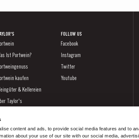
AYLOR'S
FOLLOW US
ortwein
Facebook
as Ist Portwein?
Instagram
ortweingenuss
Twitter
ortwein kaufen
Youtube
eingüter & Kellereien
ber Taylor's
achrichten
s
log
ise content and ads, to provide social media features and to an
rmation about your use of our site with our social media, advertis
ontaktieren Sie uns