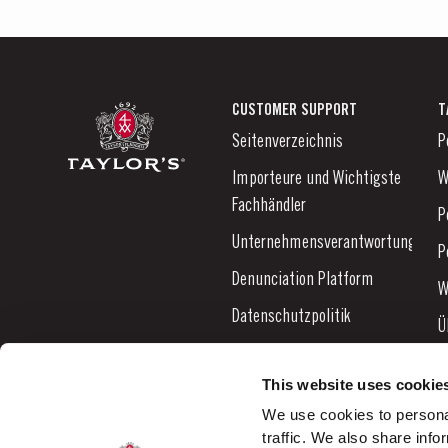
CUSTOMER SUPPORT
T
Seitenverzeichnis
P
Importeure und Wichtigste
W
Fachhändler
P
Unternehmensverantwortung
P
Denunciation Platform
W
Datenschutzpolitik
Ü
Links
N
This website uses cookie
Kontaktieren Sie uns
B
We use cookies to personal
traffic. We also share info
K