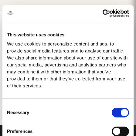
This website uses cookies
1975 SINGLE HARVEST
We use cookies to personalise content and ads, to
provide social media features and to analyse our traffic.
Taylor's ist stolz darauf, den 1975 Single Harvest Port vorzustellen, die
We also share information about your use of our site with
neueste Ergänzung unserer prestigeträchtigen Kollektion von 50 Jahre
our social media, advertising and analytics partners who
alten Single Harvest Ports. Diese limitierte Auflage, die fünf Jahrzehnte
Mehr
lang in gereiften Eichenfässern gereift ist, verkörpert Taylors Engagement
may combine it with other information that you’ve
für Exzellenz,...
provided to them or that they’ve collected from your use
of their services.
Consent
Necessary
Selection
Preferences