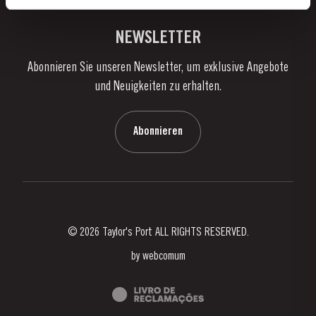
Links
Weingüter & Kellereien
Kontaktieren Sie uns
NEWSLETTER
Über Taylor's
Abonnieren Sie unseren Newsletter, um exklusive Angebote
Nachrichten
und Neuigkeiten zu erhalten.
Blog
Kontaktieren Sie uns
Abonnieren
© 2026 Taylor's Port ALL RIGHTS RESERVED.
by
webcomum