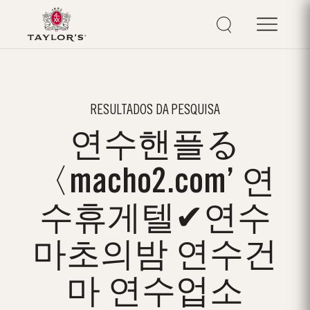
RESULTADOS DA PESQUISA
연수핸플る
〈macho2.com’ 연
수휴게텔✔연수
마초의밤 연수건
마 연수업소