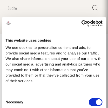
This website uses cookies
We use cookies to personalise content and ads, to
provide social media features and to analyse our traffic.
1975 SINGLE HARVEST
We also share information about your use of our site with
our social media, advertising and analytics partners who
Taylor's ist stolz darauf, den 1975 Single Harvest Port vorzustellen, die
may combine it with other information that you’ve
neueste Ergänzung unserer prestigeträchtigen Kollektion von 50 Jahre
provided to them or that they’ve collected from your use
alten Single Harvest Ports. Diese limitierte Auflage, die fünf Jahrzehnte
of their services.
Mehr
lang in gereiften Eichenfässern gereift ist, verkörpert Taylors Engagement
für Exzellenz,...
Consent
Necessary
Selection