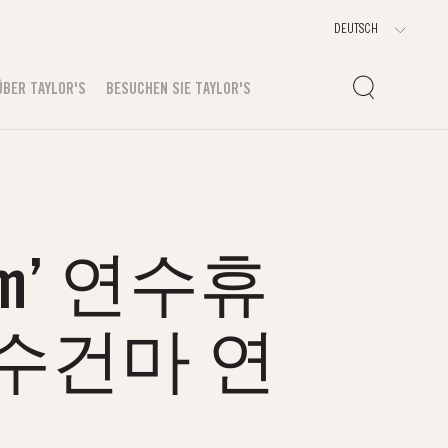
ÜBER TAYLOR'S
BESUCHEN SIE TAYLOR'S
m’ 연수휴
수건마 연