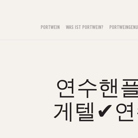
PORTWEIN
WAS IST PORTWEIN?
PORTWEINGEN
연수핸플る
게텔✔연