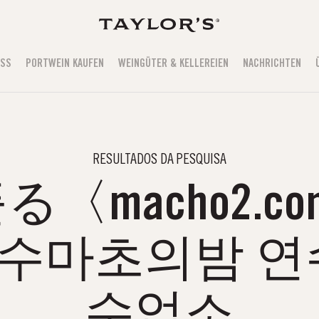
USS
PORTWEIN KAUFEN
WEINGÜTER & KELLEREIEN
NACHRICHTEN
RESULTADOS DA PESQUISA
〈macho2.co
수마초의밤 연
수업소