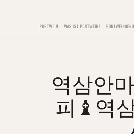
PORTWEIN
WAS IST PORTWEIN?
PORTWEINGEN
역삼안마Ŀ
피♝역삼