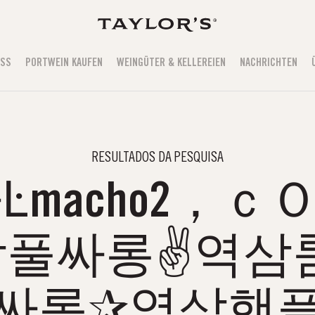
USS
PORTWEIN KAUFEN
WEINGÜTER & KELLEREIEN
NACHRICHTEN
RESULTADOS DA PESQUISA
macho2，ｃ
풀싸롱✌역삼
싸롱✰역삼핸