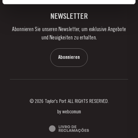
Links
Weingüter & Kellereien
Kontaktieren Sie uns
NEWSLETTER
Über Taylor's
Abonnieren Sie unseren Newsletter, um exklusive Angebote
Nachrichten
und Neuigkeiten zu erhalten.
Blog
Kontaktieren Sie uns
Abonnieren
© 2026 Taylor's Port ALL RIGHTS RESERVED.
by
webcomum