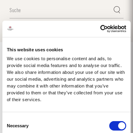
This website uses cookies
We use cookies to personalise content and ads, to
provide social media features and to analyse our traffic.
1975 SINGLE HARVEST
We also share information about your use of our site with
our social media, advertising and analytics partners who
Taylor's ist stolz darauf, den 1975 Single Harvest Port vorzustellen, die
may combine it with other information that you’ve
neueste Ergänzung unserer prestigeträchtigen Kollektion von 50 Jahre
provided to them or that they’ve collected from your use
alten Single Harvest Ports. Diese limitierte Auflage, die fünf Jahrzehnte
of their services.
Mehr
lang in gereiften Eichenfässern gereift ist, verkörpert Taylors Engagement
für Exzellenz,...
Consent
Necessary
Selection