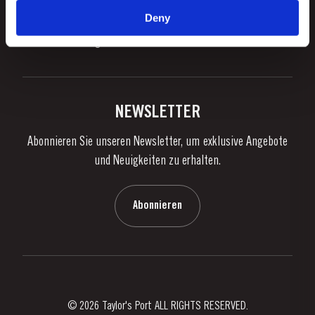
Unternehmensverantwortung
Was Ist Portwein?
Deny
FOLLOW US
Denunciation Platform
Portweingenuss
Facebook
Instagram
Twitter
Youtube
Datenschutzpolitik
Portwein kaufen
Links
Weingüter & Kellereien
Kontaktieren Sie uns
NEWSLETTER
Über Taylor's
Abonnieren Sie unseren Newsletter, um exklusive Angebote
Nachrichten
und Neuigkeiten zu erhalten.
Blog
Kontaktieren Sie uns
Abonnieren
© 2026 Taylor's Port ALL RIGHTS RESERVED.