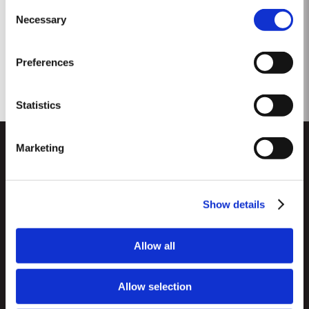
Consent
für Exzellenz,...
Necessary
Selection
Preferences
Statistics
Marketing
Show details
CUSTOMER SUPPORT
Allow all
Seitenverzeichnis
TAYLOR'S
Importeure und Wichtigste Fachhändler
Allow selection
Portwein