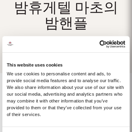
밤휴게텔 마초의
밤핸플
This website uses cookies
We use cookies to personalise content and ads, to
provide social media features and to analyse our traffic.
We also share information about your use of our site with
our social media, advertising and analytics partners who
1975 SINGLE HARVEST
may combine it with other information that you’ve
provided to them or that they’ve collected from your use
Taylor's ist stolz darauf, den 1975 Single Harvest Port vorzustellen, die
of their services.
neueste Ergänzung unserer prestigeträchtigen Kollektion von 50 Jahre
alten Single Harvest Ports. Diese limitierte Auflage, die fünf Jahrzehnte
Mehr
lang in gereiften Eichenfässern gereift ist, verkörpert Taylors Engagement