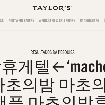
USS
PORTWEIN KAUFEN
WEINGÜTER & KELLEREIEN
NACHRICHTEN
RESULTADOS DA PESQUISA
텔←‘macho2
초의밤 마초
핸플 마초의밤휴