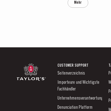
Mehr
CUSTOMER SUPPORT
T
Seitenverzeichnis
P
Importeure und Wichtigste
W
Fachhändler
P
Unternehmensverantwortung
P
Denunciation Platform
W