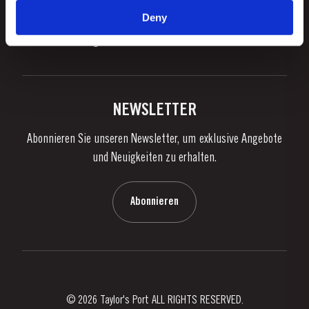
Unternehmensverantwortung
Was Ist Portwein?
Deny
FOLLOW US
Denunciation Platform
Portweingenuss
Facebook
Instagram
Twitter
Youtube
Datenschutzpolitik
Portwein kaufen
Links
Weingüter & Kellereien
Kontaktieren Sie uns
NEWSLETTER
Über Taylor's
Abonnieren Sie unseren Newsletter, um exklusive Angebote
Nachrichten
und Neuigkeiten zu erhalten.
Blog
Kontaktieren Sie uns
Abonnieren
© 2026 Taylor's Port ALL RIGHTS RESERVED.