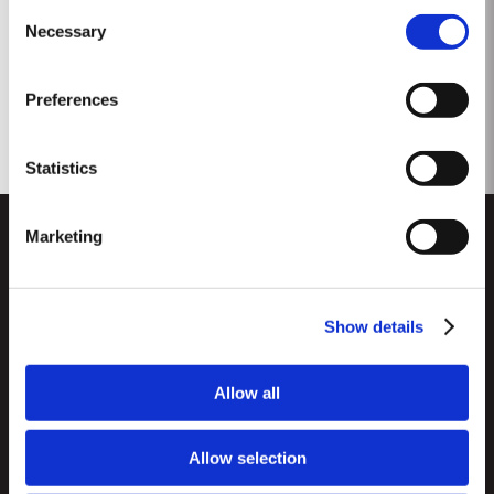
Consent
für Exzellenz,...
Necessary
Selection
Preferences
Statistics
Marketing
Show details
CUSTOMER SUPPORT
Allow all
Seitenverzeichnis
TAYLOR'S
Importeure und Wichtigste Fachhändler
Allow selection
Portwein