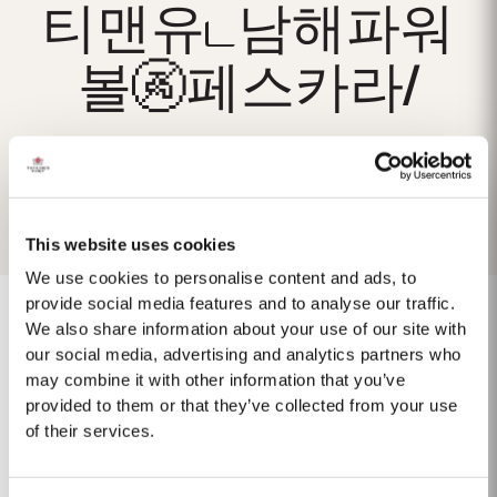
티맨유ட남해파워
볼🚱페스카라/
This website uses cookies
We use cookies to personalise content and ads, to
provide social media features and to analyse our traffic.
We also share information about your use of our site with
our social media, advertising and analytics partners who
1975 SINGLE HARVEST
may combine it with other information that you’ve
provided to them or that they’ve collected from your use
Taylor's ist stolz darauf, den 1975 Single Harvest Port vorzustellen, die
of their services.
neueste Ergänzung unserer prestigeträchtigen Kollektion von 50 Jahre
alten Single Harvest Ports. Diese limitierte Auflage, die fünf Jahrzehnte
Mehr
lang in gereiften Eichenfässern gereift ist, verkörpert Taylors Engagement