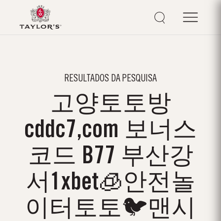
RESULTADOS DA PESQUISA
고양토토방
cddc7,com 보너스
코드 B77 부산강
서1xbet🧊안전놀
이터토토🐦맨시